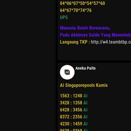
04*06*07*50*54*57*60
64*67*70*74*76
UPS
Manusia Boleh Berencana,
Pada Akhirnya Saldo Yang Menentu
Langsung TKP :
http://w4.teambtbp.
Aneka Paito
Ai Singaporepools Kamis
1563 : 1248
Ai
3428 : 1358
Ai
6428 : 3456
Ai
8372 : 2356
Ai
4230 : 1459
Ai
0629 : 0368
Ai