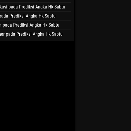
kusi
pada
Prediksi Angka Hk Sabtu
pada
Prediksi Angka Hk Sabtu
h
pada
Prediksi Angka Hk Sabtu
mer
pada
Prediksi Angka Hk Sabtu