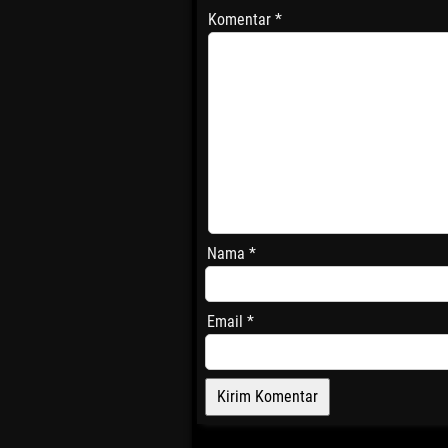
Komentar
*
Nama
*
Email
*