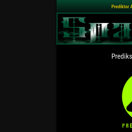
Prediktor
Predik