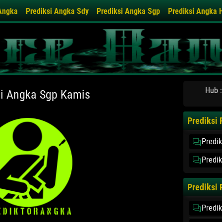
 Angka
Prediksi Angka Sdy
Prediksi Angka Sgp
Prediksi Angka 
Hub 
si Angka Sgp Kamis
Prediksi 
Predik
Predik
Prediksi 
Predik