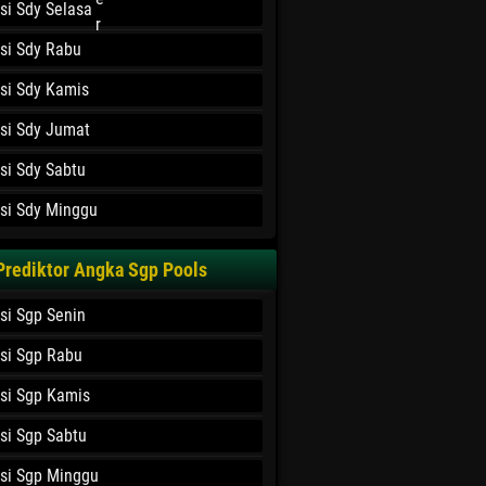
si Sdy Selasa
si Sdy Rabu
si Sdy Kamis
ksi Sdy Jumat
si Sdy Sabtu
ksi Sdy Minggu
Prediktor Angka Sgp Pools
si Sgp Senin
ksi Sgp Rabu
ksi Sgp Kamis
si Sgp Sabtu
ksi Sgp Minggu