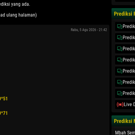
diksi yang ada.
Prediksi 
oad ulang halaman)
Predik
Rabu, 5 Agu 2026 - 21:42
Predik
Predi
Predi
Predi
Predik
Predi
0*51
Live 
0*71
Prediksi 
Mbah Sem