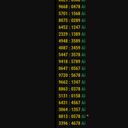
9668 : 0478
Ai
5701 : 1568
Ai
8075 : 0289
Ai
6452 : 1247
Ai
2329 : 1389
Ai
4948 : 3589
Ai
4087 : 3459
Ai
5447 : 3578
Ai
9418 : 5789
Ai
0647 : 0567
Ai
9720 : 5678
Ai
9662 : 1347
Ai
8863 : 0378
Ai
5131 : 0158
Ai
6431 : 4567
Ai
3064 : 1357
Ai
8813 : 0578
Ai
*
3396 : 4678
Ai