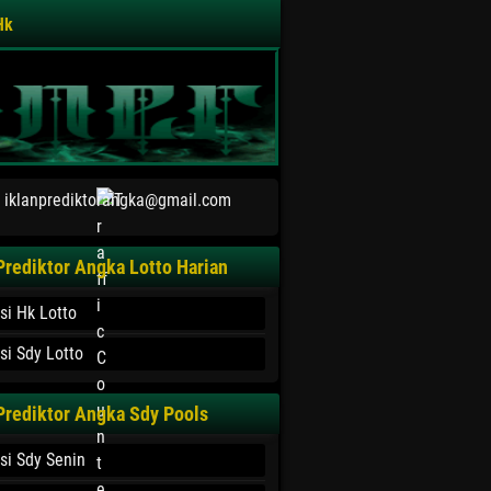
Hk
:
iklanprediktorangka@gmail.com
Prediktor Angka Lotto Harian
si Hk Lotto
si Sdy Lotto
Prediktor Angka Sdy Pools
si Sdy Senin