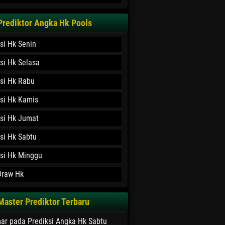
Prediktor Angka Hk Pools
si Hk Senin
si Hk Selasa
ksi Hk Rabu
ksi Hk Kamis
ksi Hk Jumat
si Hk Sabtu
ksi Hk Minggu
Draw Hk
Master Prediktor Terbaru
ar
pada
Prediksi Angka Hk Sabtu