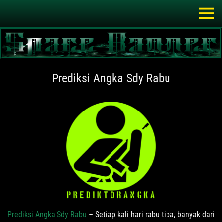
Prediksi Angka Sdy Rabu
Prediksi Angka Sdy Rabu
– Setiap kali hari rabu tiba, banyak dari