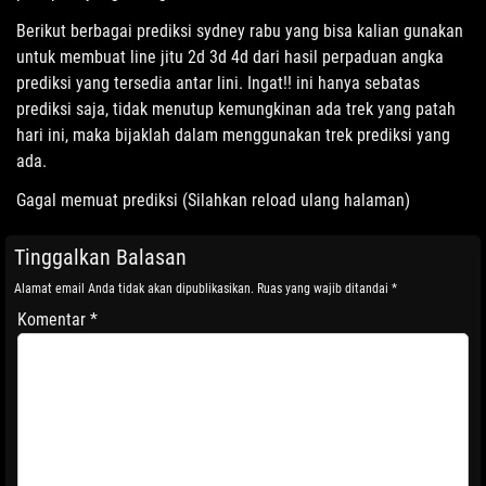
Berikut berbagai prediksi sydney rabu yang bisa kalian gunakan
untuk membuat line jitu 2d 3d 4d dari hasil perpaduan angka
prediksi yang tersedia antar lini. Ingat!! ini hanya sebatas
prediksi saja, tidak menutup kemungkinan ada trek yang patah
hari ini, maka bijaklah dalam menggunakan trek prediksi yang
ada.
Gagal memuat prediksi (Silahkan reload ulang halaman)
Tinggalkan Balasan
Alamat email Anda tidak akan dipublikasikan.
Ruas yang wajib ditandai
*
Komentar
*