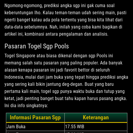
Ngomong-ngomong, prediksi angka sgp ini gak cuma soal
keberuntungan lho. Kalau teman-teman udah sering main, pasti
ngerti banget kalau ada pola tertentu yang bisa kita lihat dari
data-data sebelumnya. Nah, inilah yang coba kami bagikan di
artikel ini, kombinasi antara pengalaman dan analisis.
Pasaran Togel Sgp Pools
Togel Singapore atau biasa dikenal dengan sgp Pools ini
memang salah satu pasaran yang paling populer. Ada banyak
alasan kenapa pasaran ini jadi favorit bettor di seluruh
Indonesia, mulai dari jam buka yang tepat hingga prediksi angka
yang sering kali bikin jantung deg-degan. Buat yang baru
pertama kali main, togel sgp punya waktu buka dan tutup yang
ketat, jadi penting banget buat tahu kapan harus pasang angka.
Ini dia info singkatnya:
Informasi Pasaran Sgp
Keterangan
Jam Buka
17.55 WIB