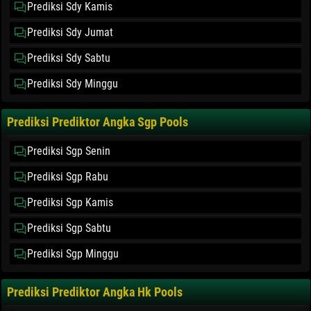
Prediksi Sdy Kamis
Prediksi Sdy Jumat
Prediksi Sdy Sabtu
Prediksi Sdy Minggu
Prediksi Prediktor Angka Sgp Pools
Prediksi Sgp Senin
Prediksi Sgp Rabu
Prediksi Sgp Kamis
Prediksi Sgp Sabtu
Prediksi Sgp Minggu
Prediksi Prediktor Angka Hk Pools