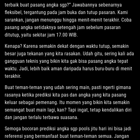
terbaik buat pasang angka sgp?” Jawabannya sebenarnya
fleksibel, tergantung pada jam buka dan tutup pasaran. Kami
sarankan, jangan menunggu hingga menit-menit terakhir. Coba
pasang angka setidaknya setengah jam sebelum pasaran
ditutup, yaitu sekitar jam 17.00 WIB.
Kenapa? Karena semakin dekat dengan waktu tutup, semakin
besar juga tekanan yang kita rasakan. Udah gitu, sering kali ada
gangguan teknis yang bikin kita gak bisa pasang angka tepat
waktu. Jadi, lebih baik aman daripada harus buru-buru di menit
terakhir.
Buat teman-teman yang udah sering main, pasti ngerti gimana
rasanya ketika prediksi kita pas dan angka yang kita pasang
keluar sebagai pemenang. Itu momen yang bikin kita semakin
semangat buat main lagi, kan? Tapi ingat, tetap kendalikan diri
dan jangan terlalu terbawa suasana.
Semoga bocoran prediksi angka sgp pools jitu hari ini bisa jadi
referensi yang bermanfaat buat teman-teman semua. Jangan